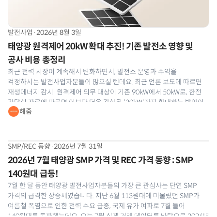
발전사업
·
2026년 8월 3일
태양광 원격제어 20kW 확대 추진! 기존 발전소 영향 및
공사 비용 총정리
최근 전력 시장이 계속해서 변화하면서, 발전소 운영과 수익을
걱정하시는 발전사업자분들이 많으실 텐데요. 최근 언론 보도에 따르면
재생에너지 감시·원격제어 의무 대상이 기존 90kW에서 50kW로, 한전
간담회 자료에 따르면 이보다 더욱 강화된 '20kW'까지 확대하는 방안이
해줌
나와 발전사업자분들의 이목이 집중되고 있습니다. 공식 개정안은 최종
확정 전이라 어디까지 강화될지는 지켜봐야
SMP/REC 동향
·
2026년 7월 31일
2026년 7월 태양광 SMP 가격 및 REC 가격 동향 : SMP
140원대 급등!
7월 한 달 동안 태양광 발전사업자분들의 가장 큰 관심사는 단연 SMP
가격의 급격한 상승세였습니다. 지난 6월 113원대에 머물렀던 SMP가
여름철 폭염으로 인한 전력 수요 급증, 국제 유가 여파로 7월 들어
140원대를 돌파했는데요. 오늘 7월 실제 거래 데이터를 바탕으로 2026년