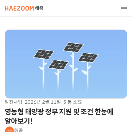
발전사업
·
2026년 2월 11일
·
5 분 소요
영농형 태양광 정부 지원 및 조건 한눈에
알아보기!
해줌