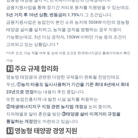
영농형 태양광 설치 시, 한국에너지공단의 신재생에너지
금융지원사업을 통해 장기간 저리로 융자를 지원받을 수 있는데요.
5년 거치 후 10년 상환, 변동금리 1.75%
가 그 조건입니다.
금융지원사업은 농업인이 본인 소유 농지에 500kW 미만의 영농형
태양광 설비를 설치하고, 농작물 경작을 병행하는 경우 지원이
가능했는데요. 3년 이상 경작자, 100kW 이하만 가능 등의 조건이
고려되고 있는 상황입니다.*
*거주 요건, 가능 작물 여부 등 상세 지원 요건은 한국에너지공단 홈페이지에서 확인
가능
2️⃣ 주요 규제 합리화
영농영 태양광과 관련된 다양한 규제들이 완화될 전망인데요.
우선,
①농지 타용도 일시사용허가 기간을 기존 최대 8년에서 최대
23년으로 연장
하는 내용이 추진 중입니다.
또한 농업진흥지역 내 발전 시설 설치를 허용하는
②재생에너지지구 지정 관련 농지법 개정
을 논의 중이며,
지자체별로 달라 혼란을 빚던
③태양광 설비 이격거리 규정을
통일하는 개정안
도 마련되고 있습니다.
3️⃣
영농형 태양광 경영 지원