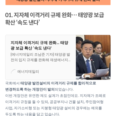
01. 지자체 이격거리 규제 완화… 태양광 보급
확산 ‘속도 낸다’
지자체 이격거리 규제 완화… 태양
광 보급 확산 ‘속도 낸다’
[에너지데일리 조남준 기자] 태양광 발
전의 입지 규제를 완화해 재생에너지
보급을 촉진하고, 주민참여형 사업의
수용성을 높이기 위한 법 개정이 추진
에너지데일리
된다. 지방자치단체별로 상이한 태양
광 이격거리 규제가 재생에너지 확산
국회에서
태양광 발전설비의 이격거리 규제를 합리적으로
의 걸림돌로 지적된 가운데, 이를 합리
변경하도록 하는 개정안이 발의
되었습니다.
적으로 조정하자는 취지다.국회 기후
이번 개정안은 유연한 제도 설계가 초점인데요. 지자체가 조례로
에너지환경노동위원회 소속 이용우
이격거리 규정을 둘 수 있되, 공공부지나 건물 설치, 주민참여형
의원(더불어민주당)은 10일 &#39;신
사업, 자가소비형 또는 지붕형 태양광 설비의 경우에는 예외를
에너지 및 재생에너지 개발·이용·보급
두도록 하는 내용을 담고 있습니다.
촉진법 일부개정법률안&#39;을 대표