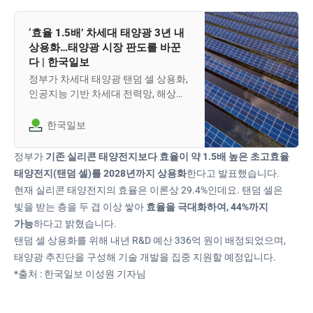
‘효율 1.5배’ 차세대 태양광 3년 내
상용화…태양광 시장 판도를 바꾼
다 | 한국일보
정부가 차세대 태양광 탠덤 셀 상용화,
인공지능 기반 차세대 전력망, 해상풍
력, 그린수소 등 3대 분야 15대 선도 프
로젝트를 2030년까지 추진한다.
한국일보
정부가
기존 실리콘 태양전지보다 효율이 약 1.5배 높은 초고효율
태양전지(탠덤 셀)를 2028년까지 상용화
한다고 발표했습니다.
현재 실리콘 태양전지의 효율은 이론상 29.4%인데요. 탠덤 셀은
빛을 받는 층을 두 겹 이상 쌓아
효율을 극대화하여, 44%까지
가능
하다고 밝혔습니다.
탠덤 셀 상용화를 위해 내년 R&D 예산 336억 원이 배정되었으며,
태양광 추진단을 구성해 기술 개발을 집중 지원할 예정입니다.
*출처 : 한국일보 이성원 기자님