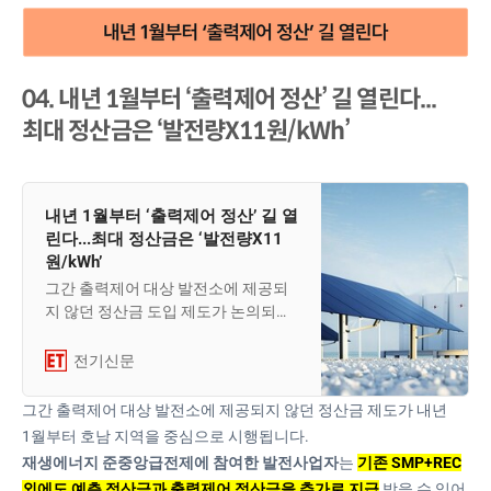
04. 내년 1월부터 ‘출력제어 정산’ 길 열린다...
최대 정산금은 ‘발전량X11원/kWh’
내년 1월부터 ‘출력제어 정산’ 길 열
린다...최대 정산금은 ‘발전량X11
원/kWh’
그간 출력제어 대상 발전소에 제공되
지 않던 정산금 도입 제도가 논의되면
서 재생에너지 시장에 대변화가 예고
되고 있다. SMP 상한제, 출력제어 등
전기신문
그간 발전 손실 요인이 많았던 발전사
업자로서는 손실 보전의 길이 열리는
그간 출력제어 대상 발전소에 제공되지 않던 정산금 제도가 내년
셈이다. 업계에선 계통 불안정성이 높
1월부터 호남 지역을 중심으로 시행됩니다.
아진 상황에서 재생에너지가 계통 안
재생에너지 준중앙급전제에 참여한 발전사업자
는
기존 SMP+REC
정에 기여할 수 있는 에너지원으로 인
외에도 예측 정산금과 출력제어 정산금을 추가로 지급
받을 수 있어,