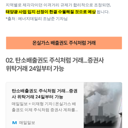
발의했다. 이번 개정안은 지자체별로
지역별로 제각각이던 이격거리 규제가 합리적으로 조정되면,
제각각 운영되고 있는 태양광 발전설
태양광 사업 입지 선정이 한결 수월해질 것으로 예상
됩니다.
비의 이격거리 규제를 합리화해 신·재
*출처 : 에너지데일리 조남준 기자님
02. 탄소배출권도 주식처럼 거래...증권사
위탁거래 24일부터 가능
탄소배출권도 주식처럼 거래...증권
사 위탁거래 24일부터 가능
매일일보 = 이재형 기자 | 온실가스 배
출권도 이제 주식처럼 증권사 계좌를
통해 사고팔 수 있는 시대가 열렸다. 기
후에너지환경부는 배출권의 증권사
매일일보
위탁거래가 24일부터 공식 적용된다.