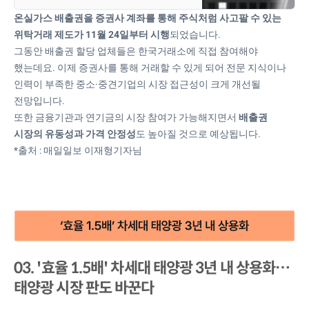
기업 간 폐쇄적 구조로 운영되던 배출
온실가스 배출권을 증권사 계좌를 통해 주식처럼 사고팔 수 있는
권 시장이 금융시장과 연계되는 첫 사
위탁거래 제도가 11월 24일부터 시행
되었습니다.
례로, 거래 방식의 변화가 산업 전반에
그동안 배출권 할당 업체들은 한국거래소에 직접 참여해야
영향을 미칠 것으로 전망된다.그동안
했는데요. 이제 증권사를 통해 거래할 수 있게 되어 전문 지식이나
배출권을 할당받은 업체들은 한국거
인력이 부족한 중소·중견기업의 시장 접근성이 크게 개선될
래소가 운영하는 배출권 시장에 직접
전망입니다.
참여해야만 했다. 기업이 스스로 매수·
매도 주문을 입력하는 방식이어서 거
또한 금융기관과 연기금의 시장 참여가 가능해지면서
배출권
래 참여 문턱이 높다는 지적이 꾸준히
시장의 유동성과 가격 안정성
도 높아질 것으로 예상됩니다.
제기돼 왔다. 특히 전문 지식
*출처 : 매일일보 이재형기자님
03. '효율 1.5배' 차세대 태양광 3년 내 상용화…
태양광 시장 판도 바꾼다