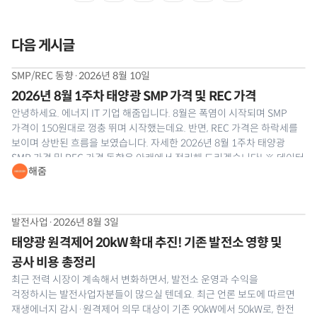
다음 게시글
SMP/REC 동향
·
2026년 8월 10일
2026년 8월 1주차 태양광 SMP 가격 및 REC 가격
안녕하세요. 에너지 IT 기업 해줌입니다. 8월은 폭염이 시작되며 SMP
가격이 150원대로 껑충 뛰며 시작했는데요. 반면, REC 가격은 하락세를
보이며 상반된 흐름을 보였습니다. 자세한 2026년 8월 1주차 태양광
SMP 가격 및 REC 가격 동향은 아래에서 정리해 드리겠습니다! ※ 데이터
해줌
출처: 한국전력거래소(KPX) 계통한계가격, 신재생원스톱 REC 현물시장
거래속보 ⚡8월 1주차 태양광 SMP 가격
발전사업
·
2026년 8월 3일
태양광 원격제어 20kW 확대 추진! 기존 발전소 영향 및
공사 비용 총정리
최근 전력 시장이 계속해서 변화하면서, 발전소 운영과 수익을
걱정하시는 발전사업자분들이 많으실 텐데요. 최근 언론 보도에 따르면
재생에너지 감시·원격제어 의무 대상이 기존 90kW에서 50kW로, 한전