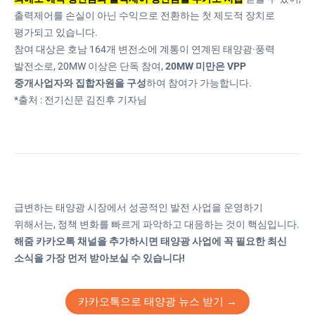
정받은 결과라는 평가다.해줌은 12일
출력제어를 손실이 아닌 수익으로 전환하는 첫 제도적 장치로
이 같은 내용을 중심으로 한 ‘재생에너
평가되고 있습니다.
지 준중앙급전 제도 온라인 설명회’를
열고, 내년 1월부터 호남 지역을 중심
참여 대상은 호남 164개 변전소에 계통이 연계된 태양광·풍력
으로 시행될 제도 운영 구조와 참여 요
발전소로, 20MW 이상은 단독 참여,
20MW 미만은 VPP
건을 공유했다.재생에너지 준중앙급
중개사업자와 집합자원을 구성
하여 참여가 가능합니다.
전제는 재생에너지가 준중앙급전 자
*출처 : 전기신문 김진후 기자님
원으로서 계통운영에 직접 참여토록
하는 것으로, 내년 한 해 동안 봄·가을
철 경부하기 및 추석 전후 약 190일 간
집중 운영해 정확한 발전량과 출력제
어를 통해 계통운영을 안정화하는 것
이 목적이다.설명회 내용에 따르면 제
도에 참여한 발전사업자는 예측과 제
급변하는 태양광 시장에서 성공적인 발전 사업을 운영하기
어 두 가지 의무를 모두 수행해야 한다.
위해서는, 정책 변화를 빠르게 파악하고 대응하는 것이 핵심입니다.
제도 참여 시 수익 구조는 기존의
SMP+REC 외에도, VPP 중개사업자가
해줌 카카오톡 채널을 추가하시면 태양광 사업에 꼭 필요한 최신
제공하는 예측정산금과 출력제어 정
소식을 가장 먼저 받아보실 수 있습니다!
산금이 추가된다. 전력거래소에서 ‘기
본 정산금’을 중개사업자에 지급하면
중개사가 예측오차율이 낮
카카오톡으로 태양광 뉴스 받기 →