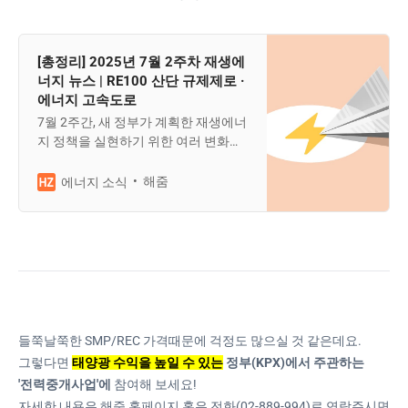
[총정리] 2025년 7월 2주차 재생에
너지 뉴스 | RE100 산단 규제제로 ·
에너지 고속도로
7월 2주간, 새 정부가 계획한 재생에너
지 정책을 실현하기 위한 여러 변화가
있었는데요. 관련하여 태양광 발전사
업자들이 꼭 알아야 하는 주요 재생에
해줌
에너지 소식
너지 뉴스로 어떤 것들이 있었는지, 아
래에서 바로 확인해 보시죠!
들쭉날쭉한 SMP/REC 가격때문에 걱정도 많으실 것 같은데요.
그렇다면
태양광 수익을 높일 수 있는
정부(KPX)에서 주관하는
'전력중개사업'에
참여해 보세요!
자세한 내용은 해줌 홈페이지 혹은 전화(02-889-994)로 연락주시면