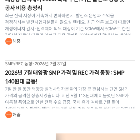
공사 비용 총정리
최근 전력 시장이 계속해서 변화하면서, 발전소 운영과 수익을
걱정하시는 발전사업자분들이 많으실 텐데요. 최근 언론 보도에 따르면
재생에너지 감시·원격제어 의무 대상이 기존 90kW에서 50kW로, 한전
간담회 자료에 따르면 이보다 더욱 강화된 '20kW'까지 확대하는 방안이
해줌
나와 발전사업자분들의 이목이 집중되고 있습니다. 공식 개정안은 최종
확정 전이라 어디까지 강화될지는 지켜봐야
SMP/REC 동향
·
2026년 7월 31일
2026년 7월 태양광 SMP 가격 및 REC 가격 동향 : SMP
140원대 급등!
7월 한 달 동안 태양광 발전사업자분들의 가장 큰 관심사는 단연 SMP
가격의 급격한 상승세였습니다. 지난 6월 113원대에 머물렀던 SMP가
여름철 폭염으로 인한 전력 수요 급증, 국제 유가 여파로 7월 들어
140원대를 돌파했는데요. 오늘 7월 실제 거래 데이터를 바탕으로 2026년
해줌
7월 태양광 SMP 및 REC 현물시장 동향을 해줌이 정밀 분석해
드리겠습니다.