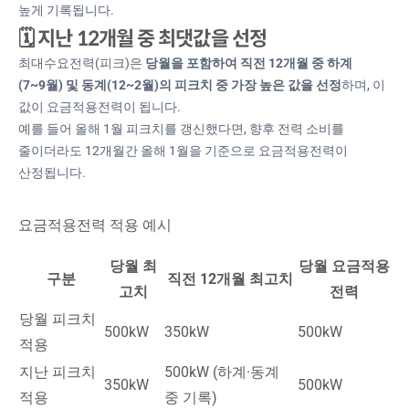
높게 기록됩니다.
🗓️ 지난 12개월 중 최댓값을 선정
최대수요전력(피크)은
당월을 포함하여 직전 12개월 중 하계
(7~9월) 및 동계(12~2월)의 피크치 중 가장 높은 값을 선정
하며, 이
값이 요금적용전력이 됩니다.
예를
들어 올해 1월 피크치를 갱신했다면, 향후 전력 소비를
줄이더라도 12개월간 올해 1월을 기준으로 요금적용전력이
산정됩니다.
요금적용전력 적용 예시
당월 최
당월 요금적용
구분
직전 12개월 최고치
고치
전력
당월 피크치
500kW
350kW
500kW
적용
지난 피크치
500kW (하계·동계
350kW
500kW
적용
중 기록)