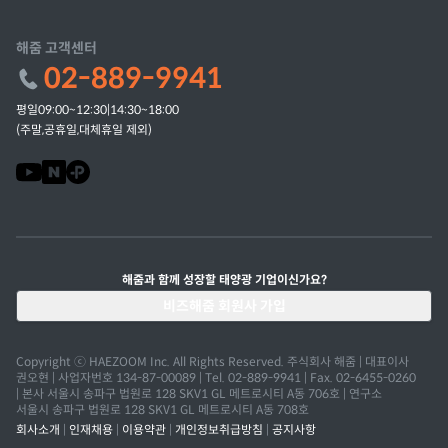
해줌 고객센터
02-889-9941
평일09:00~12:30|14:30~18:00
(주말,공휴일,대체휴일 제외)
해줌과 함께 성장할 태양광 기업이신가요?
비즈해줌 회원사 가입
Copyright ⓒ HAEZOOM Inc. All Rights Reserved. 주식회사 해줌 | 대표이사
권오현 | 사업자번호 134-87-00089 | Tel. 02-889-9941 | Fax. 02-6455-0260
| 본사 서울시 송파구 법원로 128 SKV1 GL 메트로시티 A동 706호 | 연구소
서울시 송파구 법원로 128 SKV1 GL 메트로시티 A동 708호
회사소개
|
인재채용
|
이용약관
|
개인정보취급방침
|
공지사항