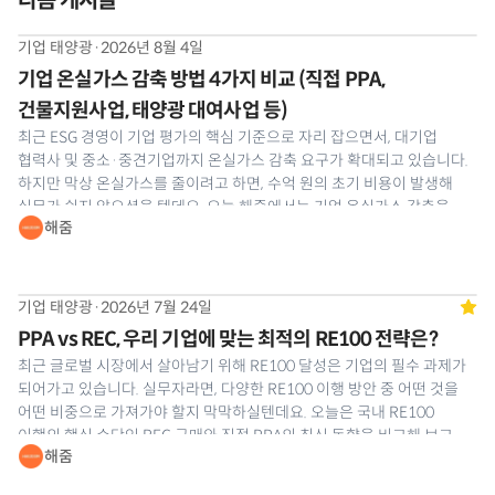
다음 게시글
기업 태양광
·
2026년 8월 4일
기업 온실가스 감축 방법 4가지 비교 (직접 PPA,
건물지원사업, 태양광 대여사업 등)
최근 ESG 경영이 기업 평가의 핵심 기준으로 자리 잡으면서, 대기업
협력사 및 중소·중견기업까지 온실가스 감축 요구가 확대되고 있습니다.
하지만 막상 온실가스를 줄이려고 하면, 수억 원의 초기 비용이 발생해
실무가 쉽지 않으셨을 텐데요. 오늘 해줌에서는 기업 온실가스 감축을
해줌
위한 대표적인 4가지 수단의 장단점을 비교하고, 초기 투자비 0원으로
확실하게 탄소 배출량을
기업 태양광
·
2026년 7월 24일
추천 
PPA vs REC, 우리 기업에 맞는 최적의 RE100 전략은?
최근 글로벌 시장에서 살아남기 위해 RE100 달성은 기업의 필수 과제가
되어가고 있습니다. 실무자라면, 다양한 RE100 이행 방안 중 어떤 것을
어떤 비중으로 가져가야 할지 막막하실텐데요. 오늘은 국내 RE100
이행의 핵심 수단인 REC 구매와 직접 PPA의 최신 동향을 비교해 보고,
해줌
우리 회사 맞춤형 전략 수립 방법까지 정리해 드리겠습니다. ⚡REC구매 ·
직접 PPA