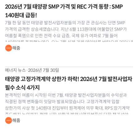
2026년 7월 태양광 SMP 가격 및 REC 가격 동향 : SMP
140원대 급등!
7월 한 달 동안 태양광 발전사업자분들의 가장 큰 관심사는 단연 SMP
가격의 급격한 상승세였습니다. 지난 6월 113원대에 머물렀던 SMP가
여름철 폭염으로 인한 전력 수요 급증, 국제 유가 여파로 7월 들어
140원대를 돌파했는데요. 오늘 7월 실제 거래 데이터를 바탕으로 2026년
해줌
7월 태양광 SMP 및 REC 현물시장 동향을 해줌이 정밀 분석해
드리겠습니다.
에너지 뉴스
·
2026년 7월 30일
태양광 고정가격계약 상한가 하락! 2026년 7월 발전사업자
필수 소식 4가지
본격적인 여름이 시작된 이번 7월, 태양광 발전사업자분들의 수익성과
직결된 정책 변화들이 잇달아 발표되었습니다. 고정가격계약 입찰
상한가의 사상 첫 140원대 진입부터 원격제어 의무 확대, RPS 장기계약
중도해지 논의까지. 현재 시장 상황과 발전사업자분들이 당장 챙기셔야
해줌
할 실무 대응 전략을 해줌이 정리해 드립니다. 📰 2026년 7월 태양광
발전사업 소식 1. 제1차 태양광 고정가격계약 상한가