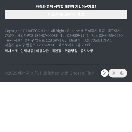
해줌과 함께 성장할 태양광 기업이신가요?
비즈해줌 회원사 가입
Copyright ⓒ HAEZOOM Inc. All Rights Reserved. 주식회사 해줌 | 대표이사
권오현 | 사업자번호 134-87-00089 | Tel. 02-889-9941 | Fax. 02-6455-0260
| 본사 서울시 송파구 법원로 128 SKV1 GL 메트로시티 A동 706호 | 연구소
서울시 송파구 법원로 128 SKV1 GL 메트로시티 A동 708호
회사소개
|
인재채용
|
이용약관
|
개인정보취급방침
|
공지사항
©2026
에너지 소식
.
Published with
Ghost
&
Flair
.
RSS