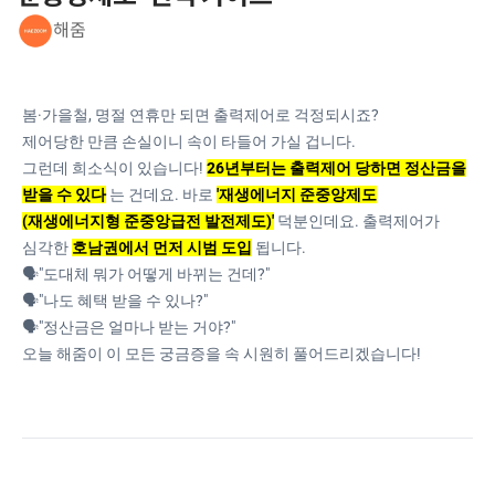
해줌
봄·가을철, 명절 연휴만 되면 출력제어로 걱정되시죠?
제어당한 만큼 손실이니 속이 타들어 가실 겁니다.
그런데 희소식이 있습니다!
26년부터는 출력제어 당하면 정산금을
받을 수 있다
는 건데요. 바로
'재생에너지 준중앙제도
(재생에너지형 준중앙급전 발전제도)'
덕분인데요. 출력제어가
심각한
호남권에서 먼저 시범 도입
됩니다.
🗣️"도대체 뭐가 어떻게 바뀌는 건데?"
🗣️"나도 혜택 받을 수 있나?"
🗣️"정산금은 얼마나 받는 거야?"
오늘 해줌이 이 모든 궁금증을 속 시원히 풀어드리겠습니다!