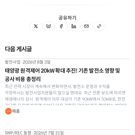
공유하기
다음 게시글
발전사업
·
2026년 8월 3일
태양광 원격제어 20kW 확대 추진! 기존 발전소 영향 및
공사 비용 총정리
최근 전력 시장이 계속해서 변화하면서, 발전소 운영과 수익을
걱정하시는 발전사업자분들이 많으실 텐데요. 최근 언론 보도에 따르면
재생에너지 감시·원격제어 의무 대상이 기존 90kW에서 50kW로, 한전
간담회 자료에 따르면 이보다 더욱 강화된 '20kW'까지 확대하는 방안이
해줌
나와 발전사업자분들의 이목이 집중되고 있습니다. 공식 개정안은 최종
확정 전이라 어디까지 강화될지는 지켜봐야
SMP/REC 동향
·
2026년 7월 31일