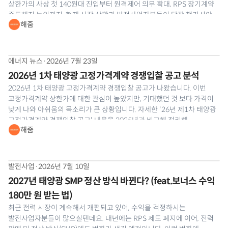
상한가의 사상 첫 140원대 진입부터 원격제어 의무 확대, RPS 장기계약
중도해지 논의까지. 현재 시장 상황과 발전사업자분들이 당장 챙기셔야
해줌
할 실무 대응 전략을 해줌이 정리해 드립니다. 📰 2026년 7월 태양광
발전사업 소식 1. 제1차 태양광 고정가격계약 상한가
에너지 뉴스
·
2026년 7월 23일
2026년 1차 태양광 고정가격계약 경쟁입찰 공고 분석
2026년 1차 태양광 고정가격계약 경쟁입찰 공고가 나왔습니다. 이번
고정가격계약 상한가에 대한 관심이 높았지만, 기대했던 것 보다 가격이
낮게 나와 아쉬움의 목소리가 큰 상황입니다. 자세한 '26년 제1차 태양광
고정가격계약 경쟁입찰 공고' 내용을 2025년과 비교해 정리해
해줌
드리겠습니다. ⚡한국에너지공단에서 2026년 7월 16일 발표한 [2026년
제1차 태양광 고정가격계약 경쟁입찰 공고] 내용을 토대로
발전사업
·
2026년 7월 10일
2027년 태양광 SMP 정산 방식 바뀐다? (feat.보너스 수익
180만 원 받는 법)
최근 전력 시장이 계속해서 개편되고 있어, 수익을 걱정하시는
발전사업자분들이 많으실텐데요. 내년에는 RPS 제도 폐지에 이어, 전력