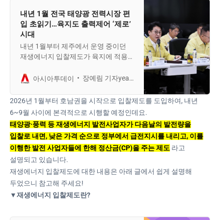
내년 1월 전국 태양광 전력시장 편
입 초읽기…육지도 출력제어 ‘제로’
시대
내년 1월부터 제주에서 운영 중이던
재생에너지 입찰제도가 육지에 적용
된다. 재생에너지가 몰린 ‘호남권’이 시
범 지역으로 거론되는 가운데, 일각에
장예림 기자yeaahasiatoday.co.kr
아시아투데이
선 태양광 사업자들에게 불가피한 수
익성 감소에 대한 사전 공감대 형성이
2026년 1월부터 호남권을 시작으로 입찰제도를 도입하여, 내년
필요하다는 의견이 나온다.23일 업계
6~9월 사이에 본격적으로 시행할 예정인데요.
에 따르면 산업통…
태양광·풍력 등 재생에너지 발전사업자가 다음날의 발전량을
입찰로 내면, 낮은 가격 순으로 정부에서 급전지시를 내리고, 이를
이행한 발전 사업자들에 한해 정산금(CP)을 주는 제도
라고
설명되고 있습니다.
재생에너지 입찰제도에 대한 내용은 아래 글에서 쉽게 설명해
두었으니 참고해 주세요!
▼재생에너지 입찰제도란?