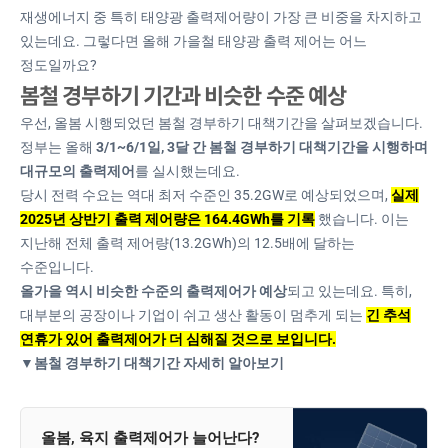
재생에너지 중 특히 태양광 출력제어량이 가장 큰 비중을 차지하고
있는데요. 그렇다면 올해 가을철 태양광 출력 제어는 어느
정도일까요?
봄철 경부하기 기간과 비슷한 수준 예상
우선, 올봄 시행되었던 봄철 경부하기 대책기간을 살펴보겠습니다.
정부는 올해
3/1~6/1일, 3달 간 봄철 경부하기 대책기간을 시행하며
대규모의 출력제어
를 실시했는데요.
당시 전력 수요는 역대 최저 수준인 35.2GW로 예상되었으며,
실제
2025년 상반기 출력 제어량은 164.4GWh를 기록
했습니다. 이는
지난해 전체 출력 제어량(13.2GWh)의 12.5배에 달하는
수준입니다.
올가을 역시 비슷한 수준의 출력제어가 예상
되고 있는데요. 특히,
대부분의 공장이나 기업이 쉬고 생산 활동이 멈추게 되는
긴 추석
연휴가 있어 출력제어가 더 심해질 것으로 보입니다.
▼봄철 경부하기 대책기간 자세히 알아보기
올봄, 육지 출력제어가 늘어난다?