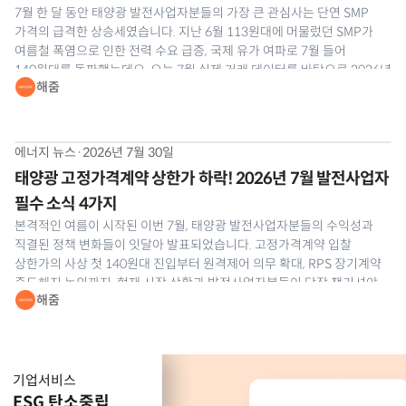
7월 한 달 동안 태양광 발전사업자분들의 가장 큰 관심사는 단연 SMP
가격의 급격한 상승세였습니다. 지난 6월 113원대에 머물렀던 SMP가
여름철 폭염으로 인한 전력 수요 급증, 국제 유가 여파로 7월 들어
140원대를 돌파했는데요. 오늘 7월 실제 거래 데이터를 바탕으로 2026년
해줌
7월 태양광 SMP 및 REC 현물시장 동향을 해줌이 정밀 분석해
드리겠습니다.
에너지 뉴스
·
2026년 7월 30일
태양광 고정가격계약 상한가 하락! 2026년 7월 발전사업자
필수 소식 4가지
본격적인 여름이 시작된 이번 7월, 태양광 발전사업자분들의 수익성과
직결된 정책 변화들이 잇달아 발표되었습니다. 고정가격계약 입찰
상한가의 사상 첫 140원대 진입부터 원격제어 의무 확대, RPS 장기계약
중도해지 논의까지. 현재 시장 상황과 발전사업자분들이 당장 챙기셔야
해줌
할 실무 대응 전략을 해줌이 정리해 드립니다. 📰 2026년 7월 태양광
발전사업 소식 1. 제1차 태양광 고정가격계약 상한가
기업서비스
ESG 탄소중립