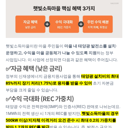
햇빛소득마을이란
마을 주민들이
마을 내 태양광 발전소를 설치·
운영하고, 수익을 마을 공동체가 나눌 수 있도록 지원
하는 정부
사업입니다. 이 사업에 선정되면 다음과 같은 혜택이 주어집니다.
✅자금 혜택 (낮은 금리)
정부의
신재생에너지 금융지원사업
을 통해
태양광 설치비의 최대
85%까지 장기 저리(1.75%)로 융자를 받을 수 있어
초기 자본금
부담을 크게 줄일 수 있습니다.
✅수익 극대화 (REC 가중치)
태양광 수익은 전력판매(SMP)와 인증서(REC) 판매로 나뉘는데요.
1MWh의 전력 생산 시 1개의 REC를 받지만,
햇빛소득마을의 경우
500kW 이상/지자체 이격거리 요건 준수 시 최대 0.2의 가중치를
받아 1.2개의 REC를 발급
받을 수 있습니다. 즉, 발전소
규모가