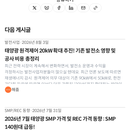
다음 게시글
발전사업
·
2026년 8월 3일
태양광 원격제어 20kW 확대 추진! 기존 발전소 영향 및
공사 비용 총정리
최근 전력 시장이 계속해서 변화하면서, 발전소 운영과 수익을
걱정하시는 발전사업자분들이 많으실 텐데요. 최근 언론 보도에 따르면
재생에너지 감시·원격제어 의무 대상이 기존 90kW에서 50kW로, 한전
간담회 자료에 따르면 이보다 더욱 강화된 '20kW'까지 확대하는 방안이
해줌
나와 발전사업자분들의 이목이 집중되고 있습니다. 공식 개정안은 최종
확정 전이라 어디까지 강화될지는 지켜봐야
SMP/REC 동향
·
2026년 7월 31일
2026년 7월 태양광 SMP 가격 및 REC 가격 동향 : SMP
140원대 급등!