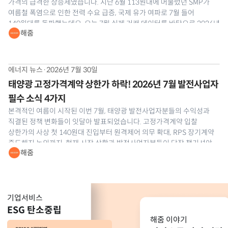
가격의 급격한 상승세였습니다. 지난 6월 113원대에 머물렀던 SMP가
여름철 폭염으로 인한 전력 수요 급증, 국제 유가 여파로 7월 들어
140원대를 돌파했는데요. 오늘 7월 실제 거래 데이터를 바탕으로 2026년
해줌
7월 태양광 SMP 및 REC 현물시장 동향을 해줌이 정밀 분석해
드리겠습니다.
에너지 뉴스
·
2026년 7월 30일
태양광 고정가격계약 상한가 하락! 2026년 7월 발전사업자
필수 소식 4가지
본격적인 여름이 시작된 이번 7월, 태양광 발전사업자분들의 수익성과
직결된 정책 변화들이 잇달아 발표되었습니다. 고정가격계약 입찰
상한가의 사상 첫 140원대 진입부터 원격제어 의무 확대, RPS 장기계약
중도해지 논의까지. 현재 시장 상황과 발전사업자분들이 당장 챙기셔야
해줌
할 실무 대응 전략을 해줌이 정리해 드립니다. 📰 2026년 7월 태양광
발전사업 소식 1. 제1차 태양광 고정가격계약 상한가
기업서비스
ESG 탄소중립
해줌 이야기