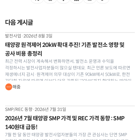
다음 게시글
발전사업
·
2026년 8월 3일
태양광 원격제어 20kW 확대 추진! 기존 발전소 영향 및
공사 비용 총정리
최근 전력 시장이 계속해서 변화하면서, 발전소 운영과 수익을
걱정하시는 발전사업자분들이 많으실 텐데요. 최근 언론 보도에 따르면
재생에너지 감시·원격제어 의무 대상이 기존 90kW에서 50kW로, 한전
간담회 자료에 따르면 이보다 더욱 강화된 '20kW'까지 확대하는 방안이
해줌
나와 발전사업자분들의 이목이 집중되고 있습니다. 공식 개정안은 최종
확정 전이라 어디까지 강화될지는 지켜봐야
SMP/REC 동향
·
2026년 7월 31일
2026년 7월 태양광 SMP 가격 및 REC 가격 동향 : SMP
140원대 급등!
7월 한 달 동안 태양광 발전사업자분들의 가장 큰 관심사는 단연 SMP